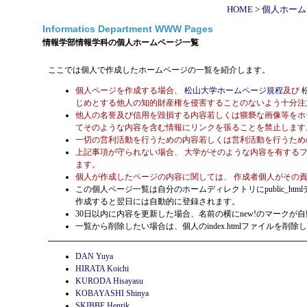
HOME
>
個人ホーム
Informatics Department WWW Pages
情報学部情報学科の個人ホームページ一覧
ここでは個人で作成したホームページの一覧を紹介します。
個人ページを作成する場合、
松山大学ホームページ規程
及び
じめとする他人の知的財産権を侵害することのないよう十分注
他人の名誉及び信用を毀損する内容若しくは猥褻な画像等をホ
てそのような内容を含む情報にリンクを張ることを禁止します
一切の営利活動を行うための内容若しくは営利活動を行うため
上記事項が守られない場合、 大学がそのような内容を有する
ます。
個人が作成したページの内容に関しては、 作成者個人がその
この個人ページ一覧は自分のホームディレクトリにpublic_htmlデ
作成すると翌日には自動的に登録されます。
30日以内に内容を更新した場合、名前の横にnew!のマークが
一覧から削除したい場合は、個人のindex.htmlファイルを削除
DAN Yuya
HIRATA Koichi
KURODA Hisayasu
KOBAYASHI Shinya
SKIBBE Henrik