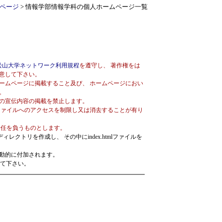
ページ
> 情報学部情報学科の個人ホームページ一覧
松山大学ネットワーク利用規程
を遵守し、 著作権をは
意して下さい。
ームページに掲載すること及び、 ホームページにおい
。
の宣伝内容の掲載を禁止します。
ファイルへのアクセスを制限し又は消去することが有り
責任を負うものとします。
ィレクトリを作成し、 その中にindex.htmlファイルを
自動的に付加されます。
して下さい。