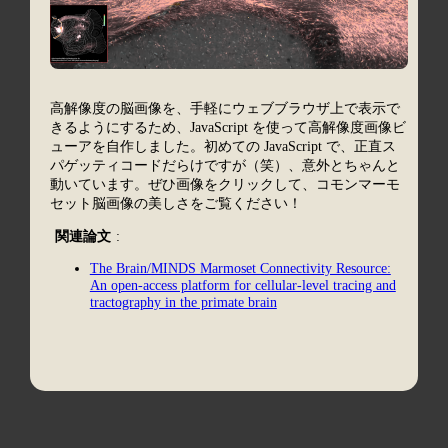
高解像度の脳画像を、手軽にウェブブラウザ上で表示で
きるようにするため、JavaScript を使って高解像度画像ビ
ューアを自作しました。初めての JavaScript で、正直ス
パゲッティコードだらけですが（笑）、意外とちゃんと
動いています。ぜひ画像をクリックして、コモンマーモ
セット脳画像の美しさをご覧ください！
関連論文
:
The Brain/MINDS Marmoset Connectivity Resource:
An open-access platform for cellular-level tracing and
tractography in the primate brain